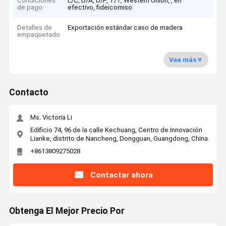
Condiciones
L/C, D/A, D/P, T/T, Western Union, , en
de pago
efectivo, fideicomiso
Detalles de
Exportación estándar caso de madera
empaquetado
Vea más
Contacto
Ms. Victoria Li
Edificio 74, 96 de la calle Kechuang, Centro de Innovación
Lianke, distrito de Nancheng, Dongguan, Guangdong, China.
+8613809275028
Contactar ahora
Obtenga El Mejor Precio Por