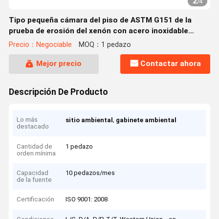
2
/
4
Tipo pequeña cámara del piso de ASTM G151 de la
prueba de erosión del xenón con acero inoxidable
interno
Precio：Negociable
MOQ：1 pedazo
Mejor precio
Contactar ahora
Descripción De Producto
Lo más
,
sitio ambiental
gabinete ambiental
destacado
Cantidad de
1 pedazo
orden mínima
Capacidad
10 pedazos/mes
de la fuente
Certificación
ISO 9001: 2008