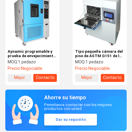
Aynamic programable y
Tipo pequeña cámara del
prueba de envejecimiento
piso de ASTM G151 de la
estática de la cámara de
prueba de erosión del
MOQ:
1 pedazo
MOQ:
1 pedazo
la prueba ambiental del
xenón con acero
Precio:
Negociable
Precio:
Negociable
ozono
inoxidable interno
Mejor
Contacto
Mejor
Contacto
precio
precio
Ahorre su tiempo
Permítanos contactar con los mejores
productos con usted.
Dar su requisito