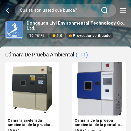
Dongguan Liyi Environmental Technology Co.,
Ltd.
19
5.0
Proveedor verificado
YEARS
Cámara De Prueba Ambiental
(111)
Cámara acelerada
Cámara de la prueba
ambiental de la prueba
ambiental de la pantalla
del clima de la lámpara de
táctil del PLC
MOQ:
1
MOQ:
1 pedazo