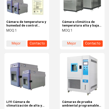
Cámara de temperatura y
Cámara climática de
humedad de control
temperatura alta y baja
climático LIYI Mini,
con control de ciclo
MOQ:
1
MOQ:
1
cámara de humedad
ambiental constante LIYI
pequeña, equipo de
con temperatura y
temperatura y humedad,
humedad controladas
Mejor
Contacto
Mejor
Contacto
precio para uso en
laboratorio
precio
precio
En Casa
Productos
Los Vídeos
Acerca De
Nosotros
LIYI Cámara de
Cámaras de prueba
climatización de alta y
ambiental programables