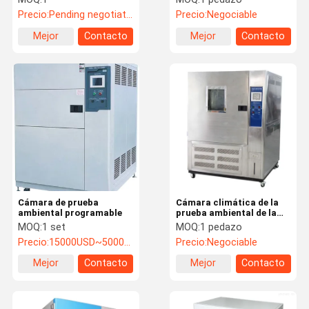
arco del xenón
Precio:
Pending negotiation
Precio:
Negociable
ASTM1149
Mejor
Contacto
Mejor
Contacto
precio
precio
Cámara de prueba
Cámara climática de la
ambiental programable
prueba ambiental de la
humedad de la
MOQ:
1 set
MOQ:
1 pedazo
temperatura
Precio:
15000USD~5000USD/set
Precio:
Negociable
programable
Mejor
Contacto
Mejor
Contacto
precio
precio