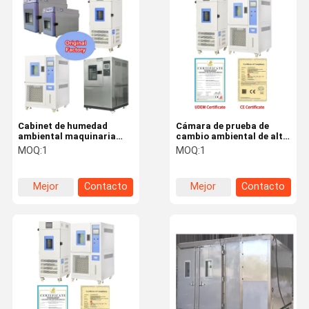
Máquina de prueba tracción
Máquina universal de prueba
equipo de prueba plástico
Equipos de pruebas de caucho
Cabinet de humedad
Cámara de prueba de
ambiental maquinaria
cambio ambiental de alta
Cámara de prueba de Spray sal
cámara de ensayo
y baja temperatura LIYI,
MOQ:
1
MOQ:
1
climática constante de
cámara de prueba de
alta y baja temperatura
temperatura y humedad
Equipo de prueba del paquete
probador
constante programable
Mejor
Contacto
Mejor
Contacto
instrumentos de papel de la prueba
precio
precio
equipo de prueba de la materia textil
máquina de prueba de la dureza
Equipo de prueba adhesivo