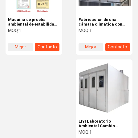
Instrumentos de medida ópticos
termómetro infrarrojo médico
Máquina de prueba
Fabricación de una
ambiental de estabilidad
cámara climática con
de temperatura y
control de humedad y una
MOQ:
1
MOQ:
1
humedad programable
sala de ensayo de
LIYI, cámara de prueba
temperatura de gran
climática, precio
capacidad
Mejor
Contacto
Mejor
Contacto
precio
precio
LIYI Laboratorio
Ambiental Cambio
climático en la cámara
MOQ:
1
climática Temperatura y