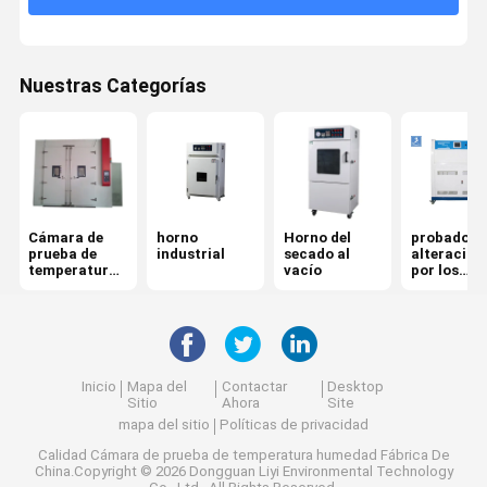
Nuestras Categorías
Cámara de
horno
Horno del
probador 
prueba de
industrial
secado al
alteración
temperatura
vacío
por los
humedad
agentes
atmosféri
acelerado
ultraviolet
Inicio
Mapa del
Contactar
Desktop
Sitio
Ahora
Site
mapa del sitio
Políticas de privacidad
Calidad
Cámara de prueba de temperatura humedad
Fábrica De
China.Copyright © 2026 Dongguan Liyi Environmental Technology