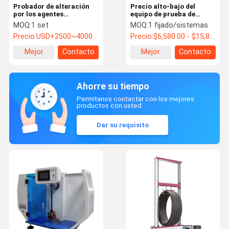
Probador de alteración
Precio alto-bajo del
por los agentes
equipo de prueba de
atmosféricos acelerado
fuerza del probador
MOQ:
1 set
MOQ:
1 fijado/sistemas
ULTRAVIOLETA estándar
extensible de la
Precio:
USD+2500~4000+piece
Precio:
$6,580.00 - $15,800.00/ Set
con el control
temperatura de Liyi
automático ASTM D4587
Mejor
Contacto
Mejor
Contacto
del PID SSR
precio
precio
Ahorre su tiempo
Permítanos contactar con los mejores
productos con usted.
Dar su requisito