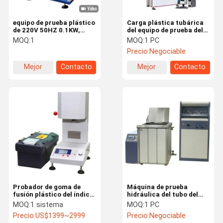
equipo de prueba plástico
Carga plástica tubárica
de 220V 50HZ 0.1KW,
del equipo de prueba del
probador del impacto del
Pvc Ring Loop 0.75KW
MOQ:
1
MOQ:
1 PC
péndulo de 180 Izod
100KN
Precio:
Negociable
Mejor
Contacto
Mejor
Contacto
precio
precio
Probador de goma de
Máquina de prueba
fusión plástico del índice
hidráulica del tubo del
del flujo del derretimiento
PVC PE, máquina de
MOQ:
1 sistema
MOQ:
1 PC
del equipo de prueba de
prueba hidráulica de
Precio:
US$1399~2999
Precio:
Negociable
los PP PE
presión de ISO13479