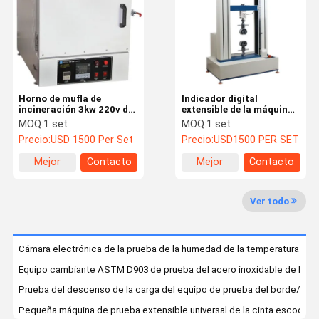
Recorrido
Control De
Contáctenos
Noticias
Por La
Calidad
Fábrica
Horno de mufla de
Indicador digital
incineración 3kw 220v de
extensible de la máquina
la cerámica da alta
de prueba de la fuerza de
MOQ:
1 set
MOQ:
1 set
temperatura del
rasgado del control
Precio:
USD 1500 Per Set
Precio:
USD1500 PER SET
laboratorio
informático LED
Casos
VR
Mejor
Contacto
Mejor
Contacto
precio
precio
Cámara de prueba de temperatura humedad
Ver todo
horno industrial
Cámara electrónica de la prueba de la humedad de la temperatura
Horno del secado al vacío
Equipo cambiante ASTM D903 de prueba del acero inoxidable de Digit
probador de alteración por los agentes atmosféricos acelerado ultravioleta
Prueba del descenso de la carga del equipo de prueba del borde/del 
Pequeña máquina de prueba extensible universal de la cinta escocesa
Cámara de prueba ambiental