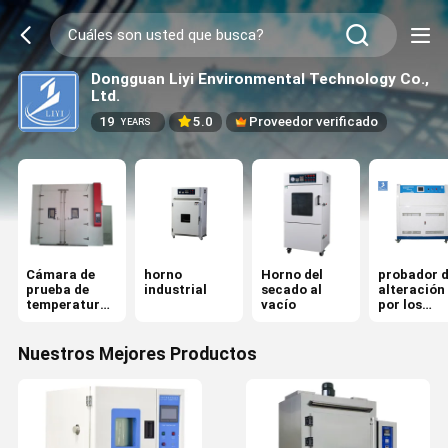
Dongguan Liyi Environmental Technology Co.,
Ltd.
19
5.0
Proveedor verificado
YEARS
Cámara de
horno
Horno del
probador 
prueba de
industrial
secado al
alteración
temperatura
vacío
por los
humedad
agentes
atmosféri
acelerado
Nuestros Mejores Productos
ultraviolet