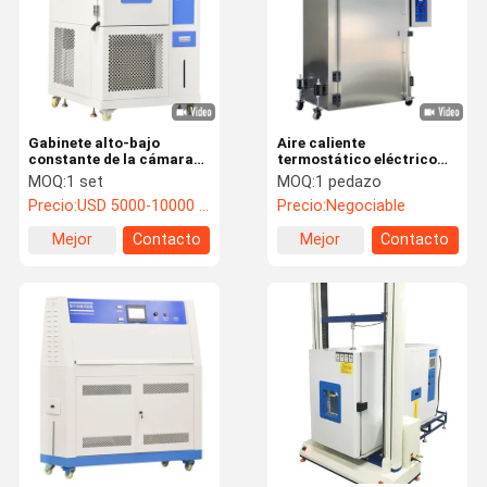
Gabinete alto-bajo
Aire caliente
constante de la cámara
termostático eléctrico
de la prueba de la
convencional que seca el
MOQ:
1 set
MOQ:
1 pedazo
humedad de la
horno industrial con
Precio:
USD 5000-10000 / 1 set
Precio:
Negociable
temperatura
acero inoxidable del SUS
programable
304
Mejor
Contacto
Mejor
Contacto
precio
precio