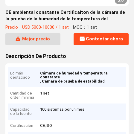
2
/
2
CE ambiental constante Certificaiton de la cámara de
la prueba de la humedad de la temperatura del
laboratorio 1000L
Precio：USD 5000-10000 / 1 set
MOQ：1 set
Mejor precio
Contactar ahora
Descripción De Producto
Lo más
Cámara de humedad y temperatura
constante
destacado
,
Cámara de prueba de estabilidad
Cantidad de
1 set
orden mínima
Capacidad
100 sistemas por un mes
de la fuente
Certificación
CE,ISO