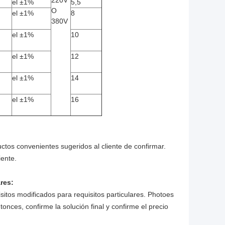
220V
el ±1%
5,5
O
el ±1%
8
380V
el ±1%
10
el ±1%
12
el ±1%
14
el ±1%
16
uctos convenientes sugeridos al cliente de confirmar.
iente.
res:
isitos modificados para requisitos particulares. Photoes
tonces, confirme la solución final y confirme el precio