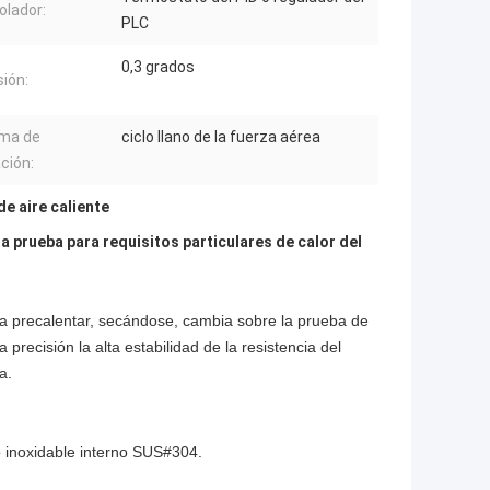
olador:
PLC
0,3 grados
sión:
ma de
ciclo llano de la fuerza aérea
ación:
de aire caliente
 prueba para requisitos particulares de calor del
a precalentar, secándose, cambia sobre la prueba de
 precisión la alta estabilidad de la resistencia del
a.
o inoxidable interno SUS#304.