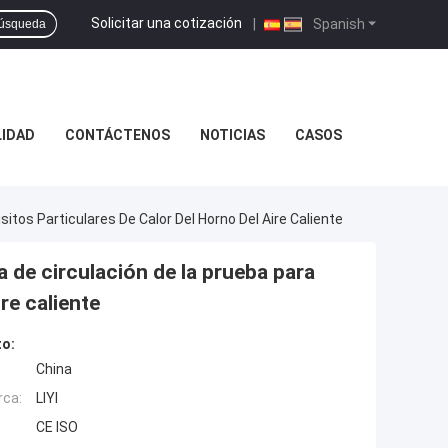
Solicitar una cotización
|
Spanish
úsqueda
LIDAD
CONTÁCTENOS
NOTICIAS
CASOS
os Particulares De Calor Del Horno Del Aire Caliente
 de circulación de la prueba para
re caliente
to:
China
rca:
LIYI
CE ISO