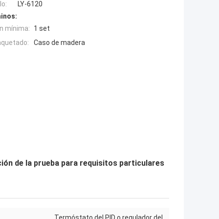
o:
LY-6120
inos:
n mínima:
1 set
aquetado:
Caso de madera
ón de la prueba para requisitos particulares
Termóstato del PID o regulador del