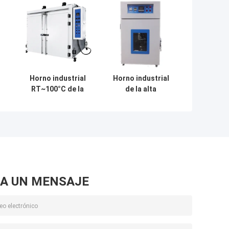
Horno industrial
Horno industrial
RT~100°C de la
de la alta
a
circulación del
estabilidad con el
aire caliente
termóstato del
dentro de la gama
PID o el regulador
de temperaturas
del PLC
mínima 10
LC
200℃~600℃
A UN MENSAJE