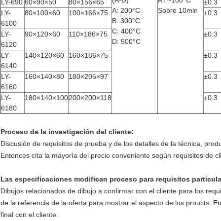
(A-D)
RT~100°C
LY-690
60×90×50
80×156×65
±0.3
A: 200°C
Sobre 10min
LY-
80×100×60
100×166×75
±0.3
B: 300°C
6100
C: 400°C
LY-
90×120×60
110×186×75
±0.3
D: 500°C
6120
LY-
140×120×60
160×186×75
±0.3
6140
LY-
160×140×80
180×206×97
±0.3
6160
LY-
180×140×100
200×200×118
±0.3
6180
Proceso de la investigación del cliente:
Discusión de requisitos de prueba y de los detalles de la técnica, prod
Entonces cita la mayoría del precio conveniente según requisitos de cl
Las especificaciones modifican proceso para requisitos particula
Dibujos relacionados de dibujo a confirmar con el cliente para los requ
de la referencia de la oferta para mostrar el aspecto de los proucts. En
final con el cliente.