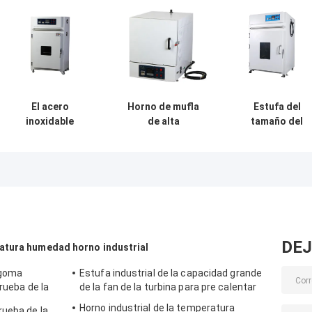
El acero
Horno de mufla
Estufa del
inoxidable
de alta
tamaño del
modifica la capa
temperatura
laboratorio de l
de aluminio
adaptable
circulación
eléctrica del
220v/380v del
electrónica
horno para
tratamiento
grande del aire
requisitos
térmico
caliente con el
particulares
regulador del P
industrial
DEJ
ratura humedad
horno industrial
 goma
Estufa industrial de la capacidad grande
rueba de la
de la fan de la turbina para pre calentar
 constante
Horno industrial de la temperatura
rueba de la