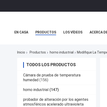
EN CASA
PRODUCTOS
LOS VÍDEOS
ACERCA D
REALIDAD VIRTUAL
Inicio
Productos
horno industrial
Modifique La Temper
TODOS LOS PRODUCTOS
Cámara de prueba de temperatura
humedad
(156)
horno industrial
(147)
probador de alteración por los agentes
atmosféricos acelerado ultravioleta