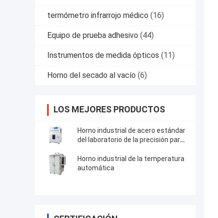
termómetro infrarrojo médico
(16)
Equipo de prueba adhesivo
(44)
Instrumentos de medida ópticos
(11)
Horno del secado al vacío
(6)
LOS MEJORES PRODUCTOS
Horno industrial de acero estándar
del laboratorio de la precisión para
la prueba da alta temperatura de la
resistencia del envejecimiento
Horno industrial de la temperatura
automática