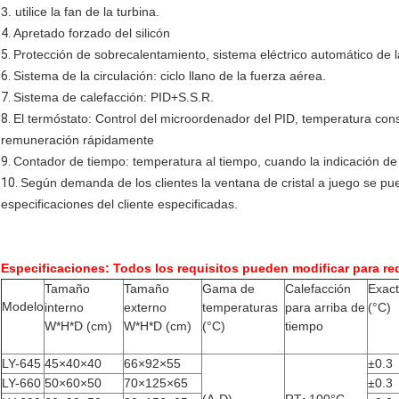
3. utilice la fan de la turbina.
4.
Apretado forzado del silicón
5.
Protección de sobrecalentamiento, sistema eléctrico automático de 
6.
Sistema de la circulación: ciclo llano de la fuerza aérea.
7.
Sistema de calefacción: PID+S.S.R.
8.
El termóstato: Control del microordenador del PID, temperatura cons
remuneración rápidamente
9.
Contador de tiempo: temperatura al tiempo, cuando la indicación d
10.
Según demanda de los clientes la ventana de cristal a juego se pue
especificaciones del cliente especificadas.
Especificaciones: Todos los requisitos pueden modificar para req
Tamaño
Tamaño
Gama de
Calefacción
Exact
Modelo
interno
externo
temperaturas
para arriba de
(°C)
W*H*D (cm)
W*H*D (cm)
(°C)
tiempo
LY-645
45×40×40
66×92×55
±0.3
LY-660
50×60×50
70×125×65
±0.3