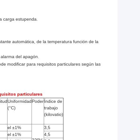
la carga estupenda.
tante automática, de la temperatura función de la
e alarma del apagón.
de modificar para requisitos particulares según las
uisitos particulares
itud
Uniformidad
Poder
Índice de
(°C)
trabajo
(kilovatio)
el ±1%
3,5
el ±1%
4,5