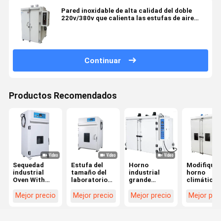
Pared inoxidable de alta calidad del doble
220v/380v que calienta las estufas de aire
forzado
Continuar
Productos Recomendados
Sequedad
Estufa del
Horno
Modifique 
industrial
tamaño del
industrial
horno
Oven With
laboratorio
grande
climático 
Accuracy
de la
extensible del
circulació
±0.3
circulación
OEM del ODM
constante 
Mejor precio
Mejor precio
Mejor precio
Mejor pre
150℃-500℃
electrónica
de la máquina
la puerta
de la
grande del
de prueba de
para
circulación
aire caliente
300 grados
requisitos