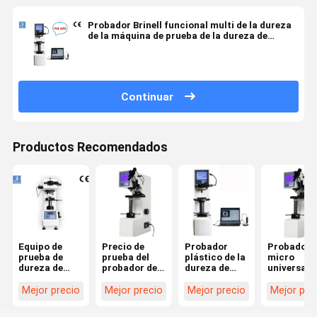
Probador Brinell funcional multi de la dureza
de la máquina de prueba de la dureza de
Digitaces del codificador de Omron
Continuar
Productos Recomendados
Equipo de
Precio de
Probador
Probador
prueba de
prueba del
plástico de la
micro
dureza de
probador de
dureza de
universal 
micro Vickers
la dureza de
Rockwell del
la dureza 
con pantalla
Rockwell de la
precio del
Liyi Rockwe
Mejor precio
Mejor precio
Mejor precio
Mejor pre
LCD
máquina de la
metal de la
prueba de
máquina de