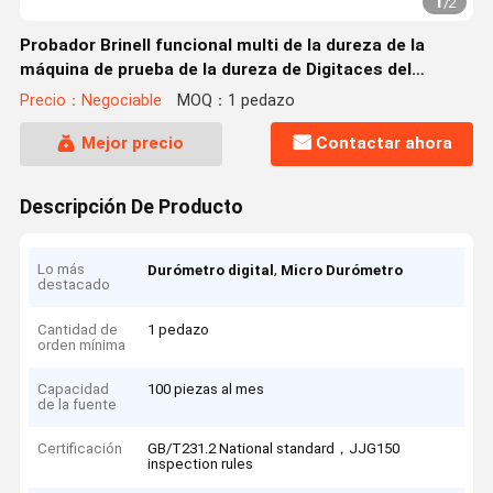
1
/
2
Probador Brinell funcional multi de la dureza de la
máquina de prueba de la dureza de Digitaces del
codificador de Omron
Precio：Negociable
MOQ：1 pedazo
Mejor precio
Contactar ahora
Descripción De Producto
Lo más
,
Durómetro digital
Micro Durómetro
destacado
Cantidad de
1 pedazo
orden mínima
Capacidad
100 piezas al mes
de la fuente
Certificación
GB/T231.2 National standard，JJG150
inspection rules