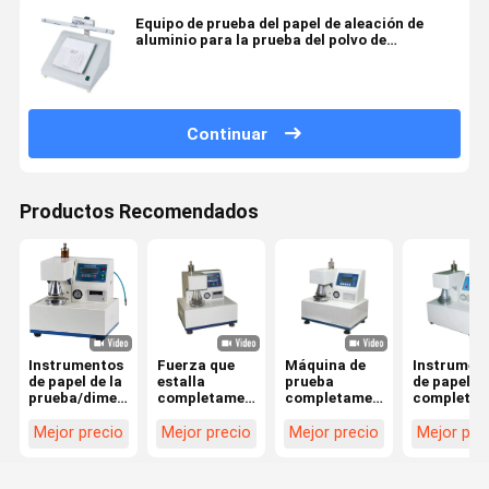
Equipo de prueba del papel de aleación de
aluminio para la prueba del polvo de
Papercardboard
Continuar
Productos Recomendados
Instrumentos
Fuerza que
Máquina de
Instrumen
de papel de la
estalla
prueba
de papel
prueba/dimensión
completamente
completamente
completam
del probador
automática
automática
automátic
445×425×525m
de LIYI de la
de la fuerza
de la
Mejor precio
Mejor precio
Mejor precio
Mejor pre
m de la
máquina de
que estalla
prueba/pr
fuerza que
prueba
del cartón
de cartón
estalla
acanalada de
electrónico
corrugado