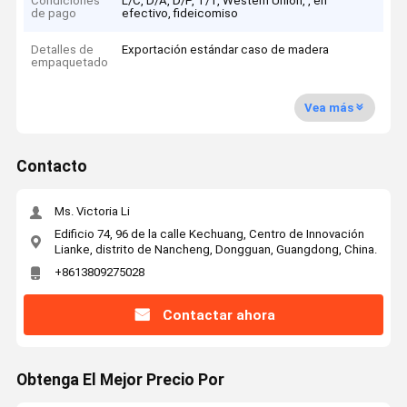
Condiciones
L/C, D/A, D/P, T/T, Western Union, , en
de pago
efectivo, fideicomiso
Detalles de
Exportación estándar caso de madera
empaquetado
Vea más
Contacto
Ms. Victoria Li
Edificio 74, 96 de la calle Kechuang, Centro de Innovación
Lianke, distrito de Nancheng, Dongguan, Guangdong, China.
+8613809275028
Contactar ahora
Obtenga El Mejor Precio Por