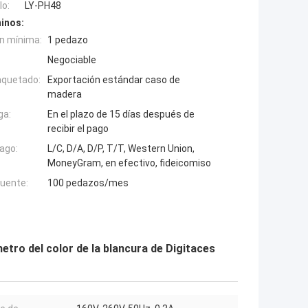
o:
LY-PH48
inos:
n mínima:
1 pedazo
Negociable
aquetado:
Exportación estándar caso de
madera
ga:
En el plazo de 15 días después de
recibir el pago
ago:
L/C, D/A, D/P, T/T, Western Union,
MoneyGram, en efectivo, fideicomiso
fuente:
100 pedazos/mes
etro del color de la blancura de Digitaces