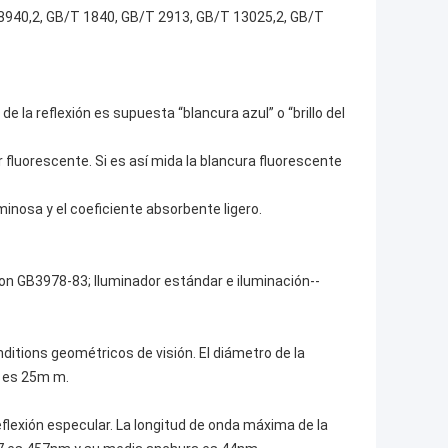
8940,2, GB/T 1840, GB/T 2913, GB/T 13025,2, GB/T
 de la reflexión es supuesta “blancura azul” o “brillo del
r fluorescente. Si es así mida la blancura fluorescente
uminosa y el coeficiente absorbente ligero.
 con GB3978-83; Iluminador estándar e iluminación--
nditions geométricos de visión. El diámetro de la
a es 25m m.
reflexión especular. La longitud de onda máxima de la