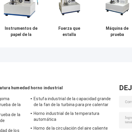
Instrumentos de
Fuerza que
Máquina de
papel de la
estalla
prueba
prueba/dimensión
completamente
completament
del probador
automática de
automática de l
445×425×525m m
LIYI de la máquina
fuerza que estal
de la fuerza que
de prueba
del cartón
estalla
acanalada de la
electrónico LY-
caja
8220
DEJ
ratura humedad
horno industrial
 goma
Estufa industrial de la capacidad grande
rueba de la
de la fan de la turbina para pre calentar
 constante
Horno industrial de la temperatura
rueba de la
automática
 de
rio
Horno de la circulación del aire caliente
dad de los