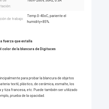
e de
160V-260V, 50Hz, 0.3A
tación:
Temp.0-40oC, pariente el
ción de trabajo:
humidity<85%.
a fuerza que estalla
 color de la blancura de Digitaces
principalmente para probar la blancura de objetos
ateria textil, plástico, de cerámica, esmalte, los
 y tiza francesa, etc. Puede también ser utilizado
emplo, prueba de la opacidad.