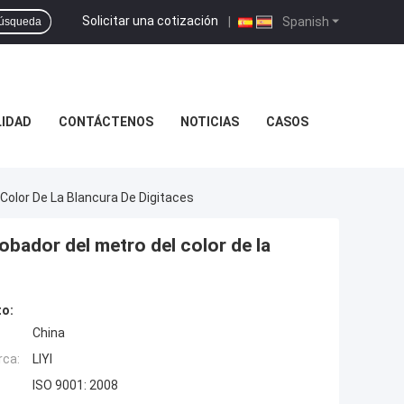
Solicitar una cotización
|
Spanish
úsqueda
LIDAD
CONTÁCTENOS
NOTICIAS
CASOS
Color De La Blancura De Digitaces
obador del metro del color de la
to:
China
rca:
LIYI
ISO 9001: 2008