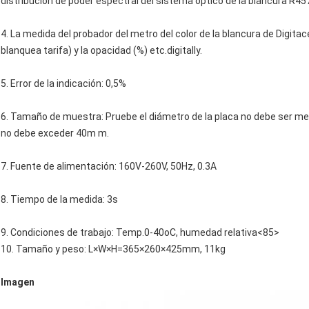
distribución de poder espectral del sistema óptico de la blancura R
4. La medida del probador del metro del color de la blancura de Digitac
blanquea tarifa) y la opacidad (%) etc.digitally.
5. Error de la indicación: 0,5%
6. Tamaño de muestra: Pruebe el diámetro de la placa no debe ser m
no debe exceder 40m m.
7. Fuente de alimentación: 160V-260V, 50Hz, 0.3A
8. Tiempo de la medida: 3s
9. Condiciones de trabajo: Temp.0-40oC, humedad relativa<85>
10. Tamaño y peso: L×W×H=365×260×425mm, 11kg
Imagen