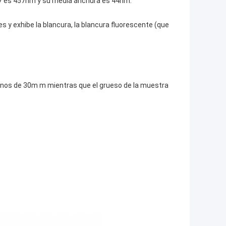
457 es 457nm y su media anchura es 44nm.
es y exhibe la blancura, la blancura fluorescente (que
enos de 30m m mientras que el grueso de la muestra