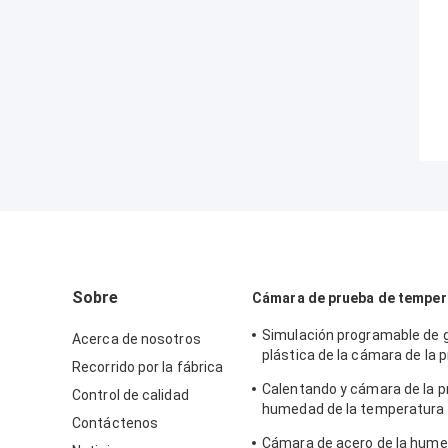
Sobre
Cámara de prueba de tempe
Simulación programable de
Acerca de nosotros
plástica de la cámara de la p
Recorrido por la fábrica
humedad de la temperatura
Calentando y cámara de la p
Control de calidad
natural
humedad de la temperatura
Contáctenos
congelación para el laborato
Cámara de acero de la hume