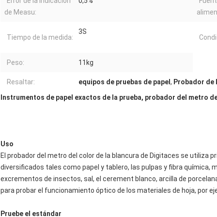
Error de la indicación
0,5%
Fuent
de Measu:
alimen
3S
Tiempo de la medida:
Condi
Peso:
11kg
Resaltar:
equipos de pruebas de papel
,
Probador de l
Instrumentos de papel exactos de la prueba, probador del metro del
Uso
El probador del metro del color de la blancura de Digitaces se utiliza 
diversificados tales como papel y tablero, las pulpas y fibra química, m
excrementos de insectos, sal, el cerement blanco, arcilla de porcelana
para probar el funcionamiento óptico de los materiales de hoja, por ej
Pruebe el estándar