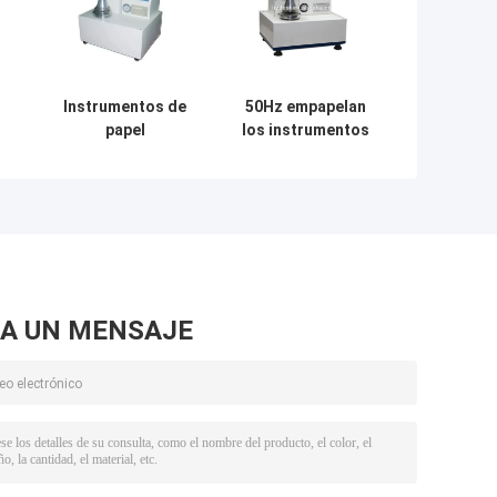
Instrumentos de
50Hz empapelan
papel
los instrumentos
e
completamente
de la prueba/la
a
automáticos de la
máquina de
la
prueba/probador
prueba de
de cartón
empaquetado de
corrugado de la
la fuerza que
fuerza que estalla
estalla de
Digitaces Mullen
A UN MENSAJE