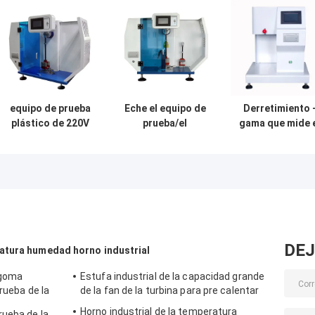
equipo de prueba
Eche el equipo de
Derretimiento 
plástico de 220V
prueba/el
gama que mide 
50HZ 0.1KW,
probador
tiempo soplada 
probador del
plásticos de
999s del corte 
impacto del
piedra o duros
máquina de
péndulo de 180
del impacto de
prueba del
Izod
Charpy de la
controlador pa
muesca
a paso MFI de l
tela ajustable
DEJ
ratura humedad
horno industrial
 goma
Estufa industrial de la capacidad grande
rueba de la
de la fan de la turbina para pre calentar
 constante
Horno industrial de la temperatura
rueba de la