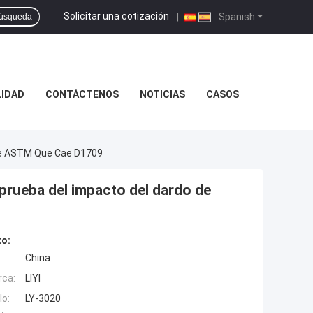
Solicitar una cotización
|
Spanish
úsqueda
LIDAD
CONTÁCTENOS
NOTICIAS
CASOS
 De ASTM Que Cae D1709
prueba del impacto del dardo de
to:
China
rca:
LIYI
o:
LY-3020