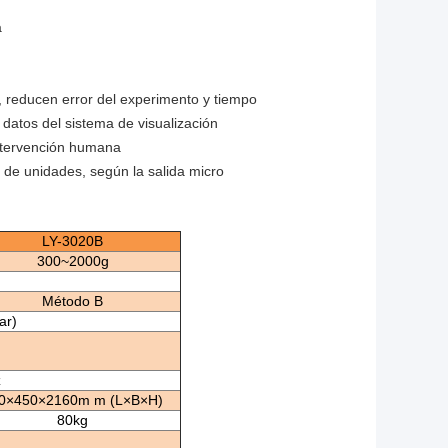
a
 reducen error del experimento y tiempo
 datos del sistema de visualización
 intervención humana
de unidades, según la salida micro
LY-3020B
300~2000g
Método B
ar)
z
0×450×2160m m (L×B×H)
80kg