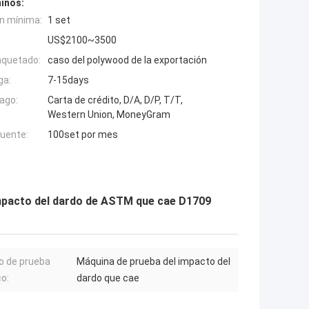
inos:
n mínima:
1 set
US$2100~3500
aquetado:
caso del polywood de la exportación
ga:
7-15days
ago:
Carta de crédito, D/A, D/P, T/T,
Western Union, MoneyGram
fuente:
100set por mes
impacto del dardo de ASTM que cae D1709
o de prueba
Máquina de prueba del impacto del
co:
dardo que cae