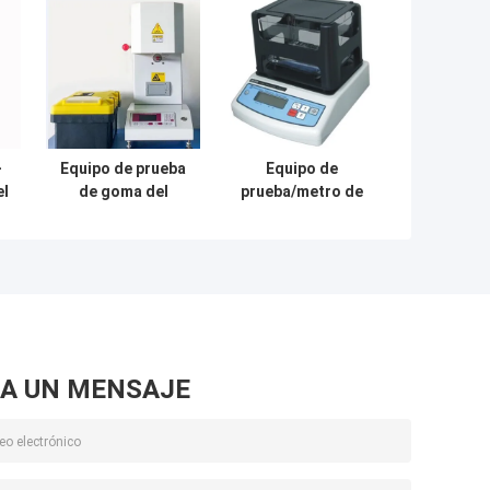
-
Equipo de prueba
Equipo de
el
de goma del
prueba/metro de
1-
derretimiento de
densidad
de
MFR del índice
plásticos
plástico del
electrónicos de
flujo/máquina de
Digitaces para el
so
prueba plástica
caucho, alambre
a
eléctrico
A UN MENSAJE