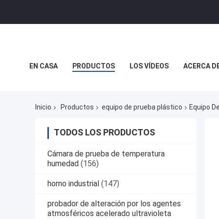
EN CASA
PRODUCTOS
LOS VÍDEOS
ACERCA D
REALIDAD VIRTUAL
Inicio
Productos
equipo de prueba plástico
Equipo D
TODOS LOS PRODUCTOS
Cámara de prueba de temperatura
humedad
(156)
horno industrial
(147)
probador de alteración por los agentes
atmosféricos acelerado ultravioleta