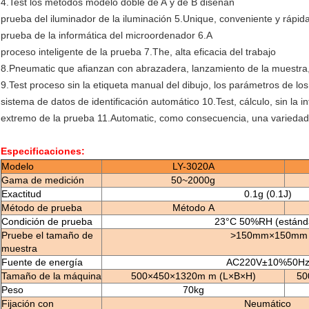
4.Test los métodos modelo doble de A y de B diseñan
prueba del iluminador de la iluminación 5.Unique, conveniente y rápid
prueba de la informática del microordenador 6.A
proceso inteligente de la prueba 7.The, alta eficacia del trabajo
8.Pneumatic que afianzan con abrazadera, lanzamiento de la muestra,
9.Test proceso sin la etiqueta manual del dibujo, los parámetros de los
sistema de datos de identificación automático 10.Test, cálculo, sin la
extremo de la prueba 11.Automatic, como consecuencia, una variedad 
Especificaciones:
Modelo
LY-3020A
Gama de medición
50~2000g
Exactitud
0.1g (0.1J)
Método de prueba
Método A
Condición de prueba
23°C 50%RH (estánd
Pruebe el tamaño de
>150mm×150mm
muestra
Fuente de energía
AC220V±10%50H
Tamaño de la máquina
500×450×1320m m (L×B×H)
50
Peso
70kg
Fijación con
Neumático