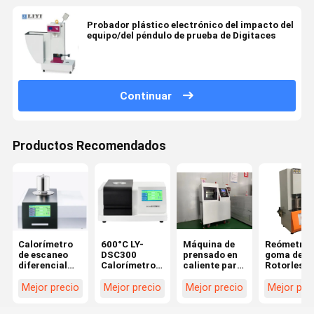
Probador plástico electrónico del impacto del
equipo/del péndulo de prueba de Digitaces
Continuar
Productos Recomendados
Calorímetro
600°C LY-
Máquina de
Reómetro 
de escaneo
DSC300
prensado en
goma de
diferencial
Calorímetro
caliente para
Rotorless 
LY-DSC1000
de escaneo
plástico
control
Temperatura
diferencial
informáti
Mejor precio
Mejor precio
Mejor precio
Mejor pre
1150°C
DSC
multifunci
de Liyi