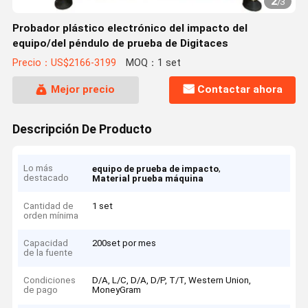
2
/
3
Probador plástico electrónico del impacto del
equipo/del péndulo de prueba de Digitaces
Precio：US$2166-3199
MOQ：1 set
Mejor precio
Contactar ahora
Descripción De Producto
Lo más
,
equipo de prueba de impacto
destacado
Material prueba máquina
Cantidad de
1 set
orden mínima
Capacidad
200set por mes
de la fuente
Condiciones
D/A, L/C, D/A, D/P, T/T, Western Union,
de pago
MoneyGram