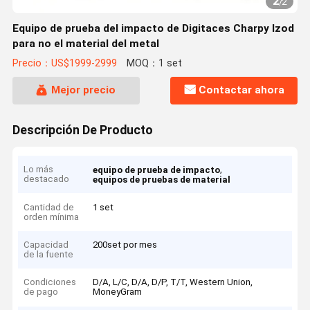
2
/
2
Equipo de prueba del impacto de Digitaces Charpy Izod
para no el material del metal
Precio：US$1999-2999
MOQ：1 set
Mejor precio
Contactar ahora
Descripción De Producto
Lo más
,
equipo de prueba de impacto
destacado
equipos de pruebas de material
Cantidad de
1 set
orden mínima
Capacidad
200set por mes
de la fuente
Condiciones
D/A, L/C, D/A, D/P, T/T, Western Union,
de pago
MoneyGram