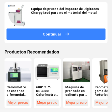
Equipo de prueba del impacto de Digitaces
Charpy Izod para no el material del metal
Continuar
Productos Recomendados
Calorímetro
600°C LY-
Máquina de
Reómetro 
de escaneo
DSC300
prensado en
goma de
diferencial
Calorímetro
caliente para
Rotorless 
LY-DSC1000
de escaneo
plástico
control
Temperatura
diferencial
informáti
Mejor precio
Mejor precio
Mejor precio
Mejor pre
1150°C
DSC
multifunci
de Liyi