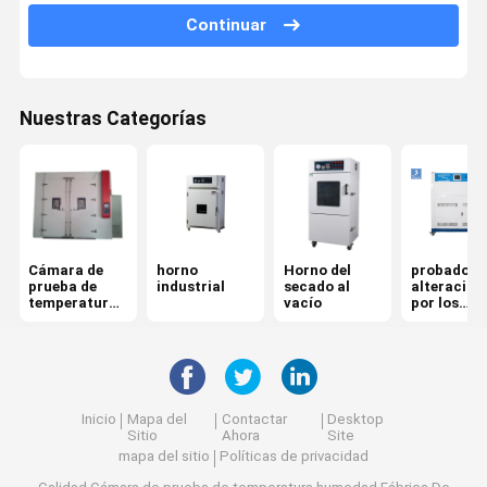
Continuar
Máquina de prueba tracción
Máquina universal de prueba
Nuestras Categorías
equipo de prueba plástico
Equipos de pruebas de caucho
Cámara de prueba de Spray sal
Cámara de
horno
Horno del
probador 
Equipo de prueba del paquete
prueba de
industrial
secado al
alteración
temperatura
vacío
por los
instrumentos de papel de la prueba
humedad
agentes
atmosféri
acelerado
equipo de prueba de la materia textil
ultraviolet
máquina de prueba de la dureza
Inicio
Mapa del
Contactar
Desktop
Sitio
Ahora
Site
Equipo de prueba adhesivo
mapa del sitio
Políticas de privacidad