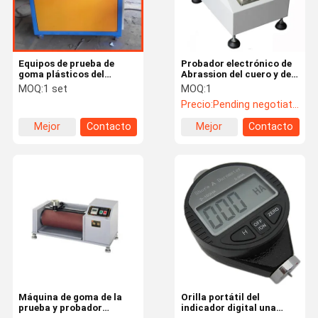
Equipos de prueba de
Probador electrónico de
goma plásticos del
Abrassion del cuero y de
laboratorio, calibración
los zapatos/máquina de
MOQ:
1 set
MOQ:
1
automática de goma de la
prueba de la abrasión de
Precio:
Pending negotiation
máquina de prueba
Taber
Mejor
Contacto
Mejor
Contacto
precio
precio
En Casa
Productos
Los Vídeos
Acerca De
Nosotros
Máquina de goma de la
Orilla portátil del
prueba y probador
indicador digital una