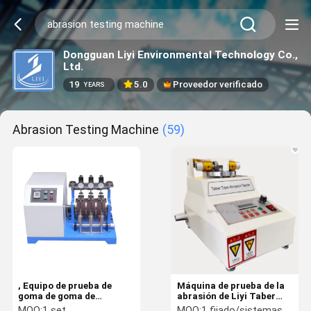
Dongguan Liyi Environmental Technology Co.,
Ltd.
19
5.0
Proveedor verificado
YEARS
Abrasion Testing Machine
(59)
, Equipo de prueba de
Máquina de prueba de la
goma de goma de
abrasión de Liyi Taber
TesterASTM D1630 de la
Oscillating Abrasion
MOQ:
1 set
MOQ:
1 fijado/sistemas