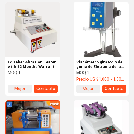
LY Taber Abrasion Tester
Viscómetro giratorio de
with 12 Months Warranty
goma de Eletronic de la
ASTM
máquina de prueba de la
MOQ:
1
MOQ:
1
D4060/D4157/D1044
alta exactitud
Precio:
US $1,000 - 1,500 / Set
Standard and Test Load
250g-1000g for Fabric
Mejor
Contacto
Mejor
Contacto
Abrasion Testing
precio
precio