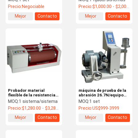
abrasión de NBS/máquina
Tester
Precio:
Negociable
Precio:
$1,000.00 - $2,000.00/ Set
de prueba de goma de la
abrasión de NBS
Mejor
Contacto
Mejor
Contacto
precio
precio
Probador material
máquina de prueba de la
flexible de la resistencia
abrasión 26.7N/equipo
de abrasión del estruendo
para el plástico de goma
MOQ:
1 sistema/sistema
MOQ:
1 set
de abrasión de LIYI de la
Precio:
$1,280.00 - $3,280.00/ Set
Precio:
US$999-3999
máquina de goma de la
prueba
Mejor
Contacto
Mejor
Contacto
precio
precio